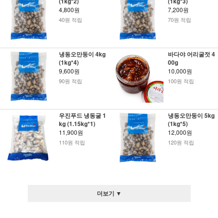
(1kg*2)
(1kg*3)
4,800원
7,200원
40원 적립
70원 적립
냉동오만둥이 4kg
바다야 어리굴젓 4
(1kg*4)
00g
9,600원
10,000원
90원 적립
100원 적립
우진푸드 냉동굴 1
냉동오만둥이 5kg
kg (1.15kg*1)
(1kg*5)
11,900원
12,000원
110원 적립
120원 적립
더보기 ▼