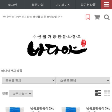
로그인
회원가입
마이페이지
최근본상품
"바다야"는 (주)우진이 만든 해산물 전문 브랜드입니다.
바다야전체상품
정렬
냉동오만둥이 2kg
냉동오만둥이 3kg